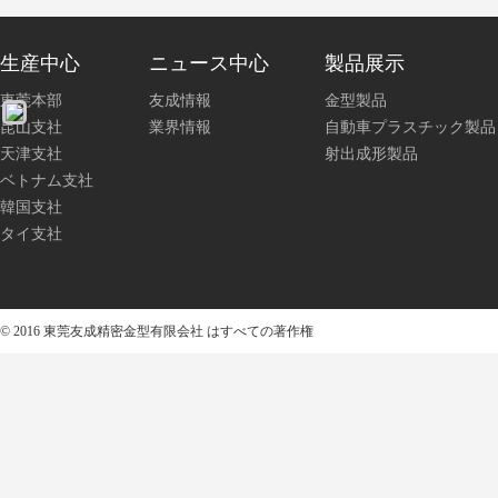
生産中心
ニュース中心
製品展示
東莞本部
友成情報
金型製品
昆山支社
業界情報
自動車プラスチック製品
天津支社
射出成形製品
ベトナム支社
韓国支社
タイ支社
© 2016 東莞友成精密金型有限会社 はすべての著作権