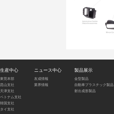
生産中心
ニュース中心
製品展示
東莞本部
友成情報
金型製品
昆山支社
業界情報
自動車プラスチック製品
天津支社
射出成形製品
ベトナム支社
韓国支社
タイ支社