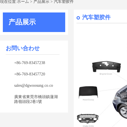
現在位置:
ホーム
>
产品展示
>
汽车塑胶件
汽车塑胶件
产品展示
お問い合わせ
+86-769-83457238
+86-769-83457720
sales@dgwoosung.co.co
廣東省東莞市橋頭鎮蓮湖
路嶺頭段2巷1號